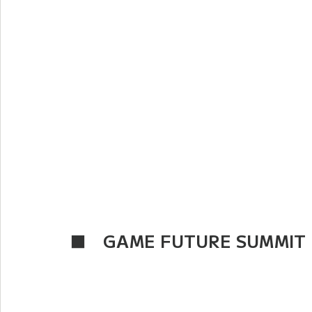
Supporter
■　GAME FUTURE SUMMI