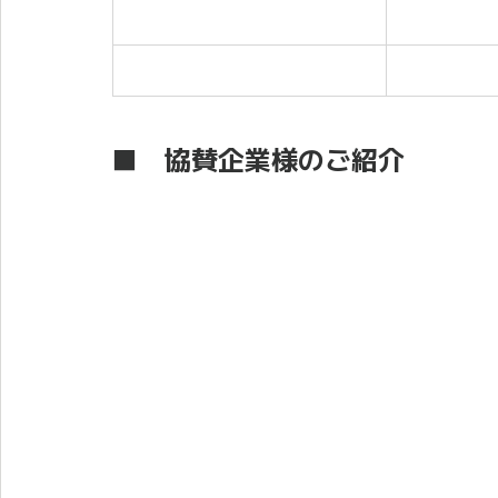
■　協
賛企業様のご紹介
Gold partner
Silver partner